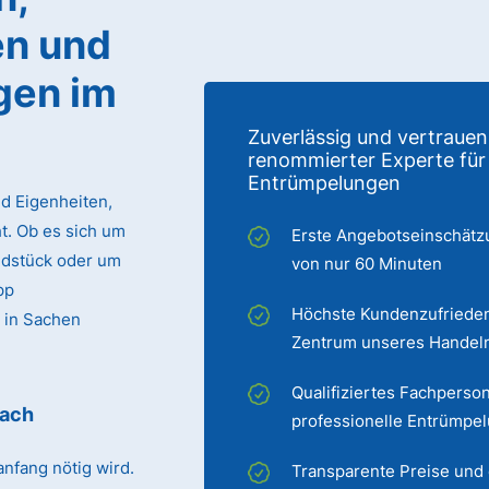
n und
gen im
Zuverlässig und vertrauen
renommierter Experte für
Entrümpelungen
d Eigenheiten,
. Ob es sich um
Erste Angebotseinschätz
ndstück oder um
von nur 60 Minuten
pp
Höchste Kundenzufrieden
 in Sachen
Zentrum unseres Handel
Qualifiziertes Fachperson
bach
professionelle Entrümpe
nfang nötig wird.
Transparente Preise und