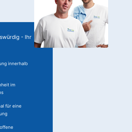
swürdig - Ihr
ung innerhalb
heit im
ns
al für eine
lung
 offene