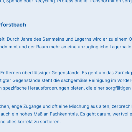
, Spende oder Recycling. Professionelle Transporthilfen sorg
rforstbach
r Zeit. Durch Jahre des Sammelns und Lagerns wird er zu einem
immt und der Raum mehr an eine unzugängliche Lagerhalle erin
Entfernen überflüssiger Gegenstände. Es geht um das Zurück
ötigter Gegenstände steht die sachgemäße Reinigung im Vorde
 spezifische Herausforderungen bieten, die einer sorgfältige
ächen, enge Zugänge und oft eine Mischung aus alten, zerbre
rn auch ein hohes Maß an Fachkenntnis. Es geht darum, wertvol
d alles korrekt zu sortieren.