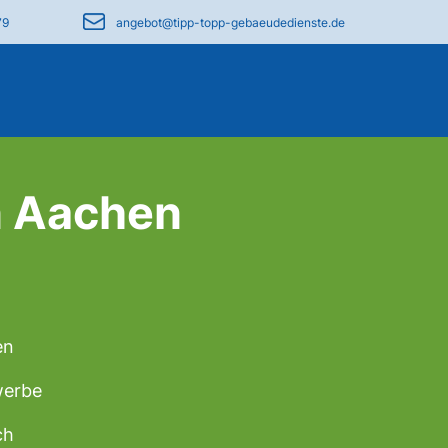
79
angebot@tipp-topp-gebaeudedienste.de
n Aachen
h
en
werbe
ch