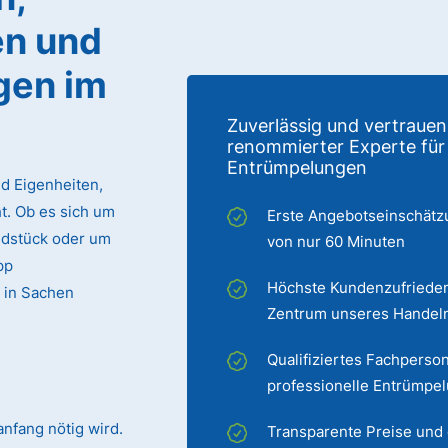
n und
gen im
Zuverlässig und vertrauen
renommierter Experte für
Entrümpelungen
d Eigenheiten,
. Ob es sich um
Erste Angebotseinschätz
ndstück oder um
von nur 60 Minuten
pp
Höchste Kundenzufrieden
 in Sachen
Zentrum unseres Handel
Qualifiziertes Fachperson
professionelle Entrümpe
nfang nötig wird.
Transparente Preise und