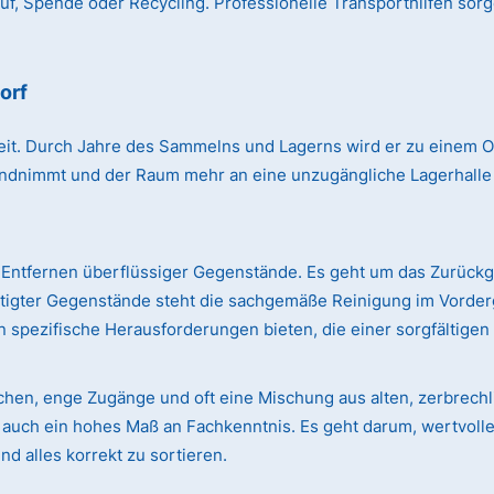
, Spende oder Recycling. Professionelle Transporthilfen sorg
orf
r Zeit. Durch Jahre des Sammelns und Lagerns wird er zu einem
immt und der Raum mehr an eine unzugängliche Lagerhalle erin
Entfernen überflüssiger Gegenstände. Es geht um das Zurück
ötigter Gegenstände steht die sachgemäße Reinigung im Vorde
 spezifische Herausforderungen bieten, die einer sorgfältige
ächen, enge Zugänge und oft eine Mischung aus alten, zerbre
rn auch ein hohes Maß an Fachkenntnis. Es geht darum, wertvol
d alles korrekt zu sortieren.