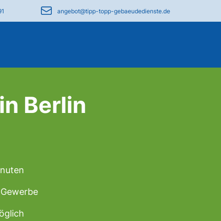
91
angebot@tipp-topp-gebaeudedienste.de
n Berlin
inuten
& Gewerbe
öglich