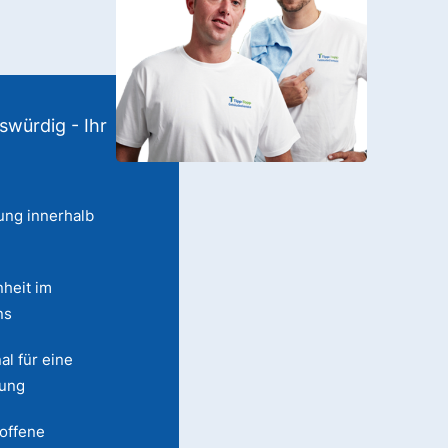
swürdig - Ihr
ung innerhalb
heit im
ns
al für eine
lung
 offene