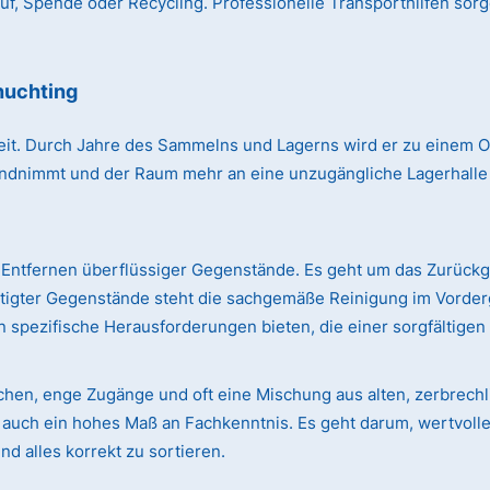
, Spende oder Recycling. Professionelle Transporthilfen sorg
huchting
r Zeit. Durch Jahre des Sammelns und Lagerns wird er zu einem
immt und der Raum mehr an eine unzugängliche Lagerhalle erin
Entfernen überflüssiger Gegenstände. Es geht um das Zurück
ötigter Gegenstände steht die sachgemäße Reinigung im Vorde
 spezifische Herausforderungen bieten, die einer sorgfältige
ächen, enge Zugänge und oft eine Mischung aus alten, zerbre
rn auch ein hohes Maß an Fachkenntnis. Es geht darum, wertvol
d alles korrekt zu sortieren.