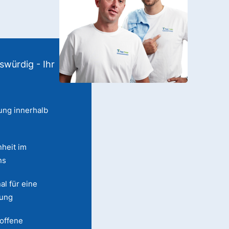
swürdig - Ihr
ung innerhalb
heit im
ns
al für eine
lung
 offene