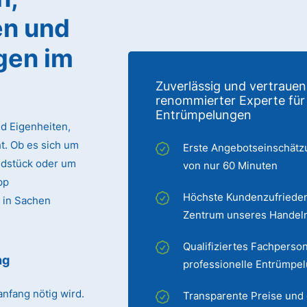
n und
gen im
Zuverlässig und vertrauen
renommierter Experte für
Entrümpelungen
d Eigenheiten,
. Ob es sich um
Erste Angebotseinschätz
ndstück oder um
von nur 60 Minuten
pp
Höchste Kundenzufrieden
 in Sachen
Zentrum unseres Handel
Qualifiziertes Fachperson
ng
professionelle Entrümpe
nfang nötig wird.
Transparente Preise und