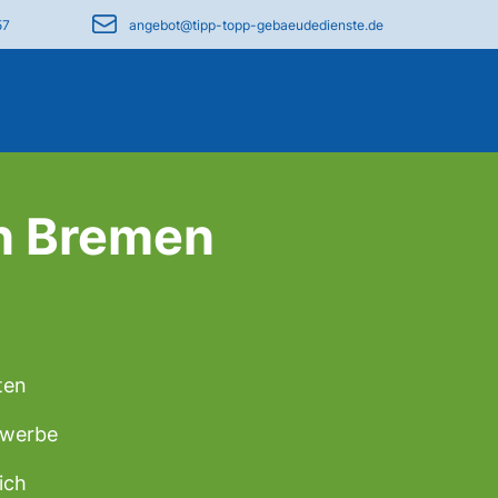
57
angebot@tipp-topp-gebaeudedienste.de
n Bremen
ten
Gewerbe
ich