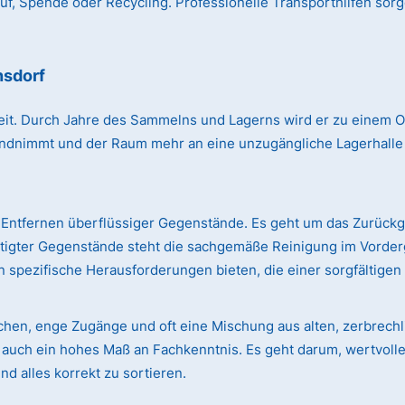
, Spende oder Recycling. Professionelle Transporthilfen sorg
nsdorf
r Zeit. Durch Jahre des Sammelns und Lagerns wird er zu einem
immt und der Raum mehr an eine unzugängliche Lagerhalle erin
Entfernen überflüssiger Gegenstände. Es geht um das Zurück
ötigter Gegenstände steht die sachgemäße Reinigung im Vorde
 spezifische Herausforderungen bieten, die einer sorgfältige
ächen, enge Zugänge und oft eine Mischung aus alten, zerbre
rn auch ein hohes Maß an Fachkenntnis. Es geht darum, wertvol
d alles korrekt zu sortieren.