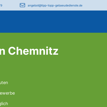
79
angebot@tipp-topp-gebaeudedienste.de
in Chemnitz
uten
 Gewerbe
lich