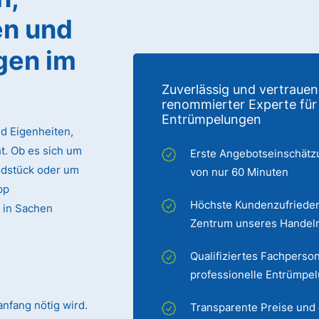
n und
gen im
Zuverlässig und vertrauen
renommierter Experte für
Entrümpelungen
d Eigenheiten,
. Ob es sich um
Erste Angebotseinschätz
ndstück oder um
von nur 60 Minuten
pp
Höchste Kundenzufrieden
 in Sachen
Zentrum unseres Handel
Qualifiziertes Fachperson
professionelle Entrümpe
nfang nötig wird.
Transparente Preise und