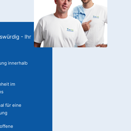
swürdig - Ihr
ung innerhalb
heit im
ns
al für eine
lung
 offene