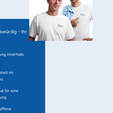
swürdig - Ihr
ung innerhalb
heit im
ns
al für eine
lung
 offene