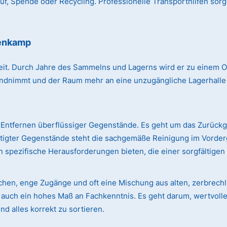
, Spende oder Recycling. Professionelle Transporthilfen sorg
uenkamp
r Zeit. Durch Jahre des Sammelns und Lagerns wird er zu einem
immt und der Raum mehr an eine unzugängliche Lagerhalle erin
Entfernen überflüssiger Gegenstände. Es geht um das Zurück
ötigter Gegenstände steht die sachgemäße Reinigung im Vorde
 spezifische Herausforderungen bieten, die einer sorgfältige
ächen, enge Zugänge und oft eine Mischung aus alten, zerbre
rn auch ein hohes Maß an Fachkenntnis. Es geht darum, wertvol
d alles korrekt zu sortieren.