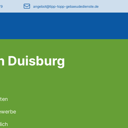
79
angebot@tipp-topp-gebaeudedienste.de
n Duisburg
uten
Gewerbe
lich