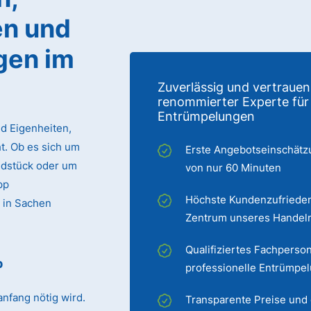
n und
gen im
Zuverlässig und vertrauen
renommierter Experte für
Entrümpelungen
d Eigenheiten,
. Ob es sich um
Erste Angebotseinschätz
ndstück oder um
von nur 60 Minuten
pp
Höchste Kundenzufrieden
 in Sachen
Zentrum unseres Handel
Qualifiziertes Fachperson
p
professionelle Entrümpe
nfang nötig wird.
Transparente Preise und