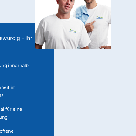
swürdig - Ihr
ung innerhalb
heit im
ns
al für eine
lung
 offene