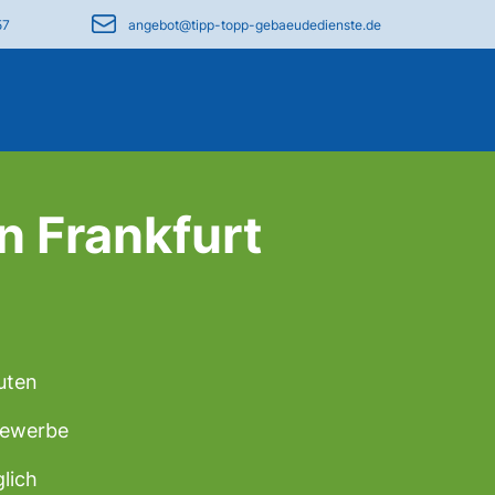
57
angebot@tipp-topp-gebaeudedienste.de
n Frankfurt
uten
 Gewerbe
lich