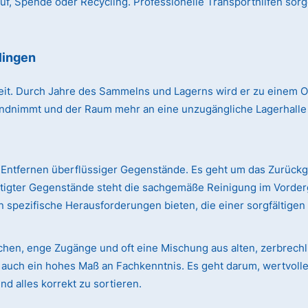
, Spende oder Recycling. Professionelle Transporthilfen sorg
lingen
r Zeit. Durch Jahre des Sammelns und Lagerns wird er zu einem
immt und der Raum mehr an eine unzugängliche Lagerhalle erin
Entfernen überflüssiger Gegenstände. Es geht um das Zurück
ötigter Gegenstände steht die sachgemäße Reinigung im Vorde
 spezifische Herausforderungen bieten, die einer sorgfältige
ächen, enge Zugänge und oft eine Mischung aus alten, zerbre
rn auch ein hohes Maß an Fachkenntnis. Es geht darum, wertvol
d alles korrekt zu sortieren.