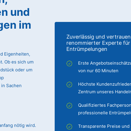
n und
gen im
Zuverlässig und vertrauen
renommierter Experte für
Entrümpelungen
d Eigenheiten,
. Ob es sich um
Erste Angebotseinschätz
ndstück oder um
von nur 60 Minuten
pp
Höchste Kundenzufrieden
 in Sachen
Zentrum unseres Handel
Qualifiziertes Fachperson
professionelle Entrümpe
nfang nötig wird.
Transparente Preise und