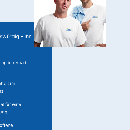
swürdig - Ihr
ung innerhalb
heit im
ns
al für eine
lung
 offene