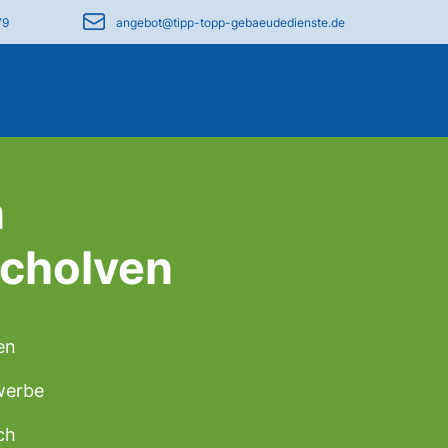
79
angebot@tipp-topp-gebaeudedienste.de
n
Scholven
en
ewerbe
ch