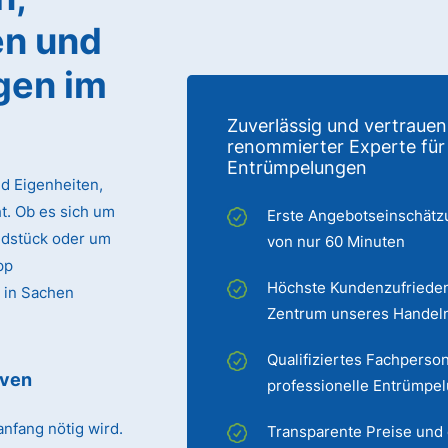
n und
gen im
Zuverlässig und vertrauen
renommierter Experte für
Entrümpelungen
d Eigenheiten,
. Ob es sich um
Erste Angebotseinschätz
ndstück oder um
von nur 60 Minuten
pp
Höchste Kundenzufrieden
 in Sachen
Zentrum unseres Handel
Qualifiziertes Fachperson
lven
professionelle Entrümpe
nfang nötig wird.
Transparente Preise und