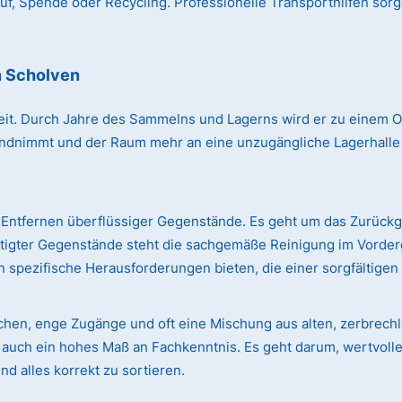
, Spende oder Recycling. Professionelle Transporthilfen sorg
n Scholven
r Zeit. Durch Jahre des Sammelns und Lagerns wird er zu einem
immt und der Raum mehr an eine unzugängliche Lagerhalle erin
Entfernen überflüssiger Gegenstände. Es geht um das Zurück
ötigter Gegenstände steht die sachgemäße Reinigung im Vorde
 spezifische Herausforderungen bieten, die einer sorgfältige
ächen, enge Zugänge und oft eine Mischung aus alten, zerbre
rn auch ein hohes Maß an Fachkenntnis. Es geht darum, wertvol
d alles korrekt zu sortieren.