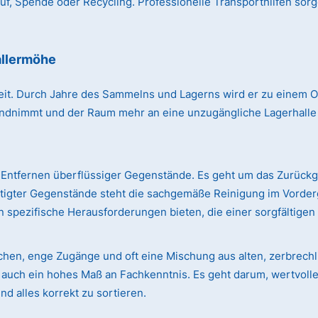
, Spende oder Recycling. Professionelle Transporthilfen sorg
llermöhe
r Zeit. Durch Jahre des Sammelns und Lagerns wird er zu einem
immt und der Raum mehr an eine unzugängliche Lagerhalle erin
Entfernen überflüssiger Gegenstände. Es geht um das Zurück
ötigter Gegenstände steht die sachgemäße Reinigung im Vorde
 spezifische Herausforderungen bieten, die einer sorgfältige
ächen, enge Zugänge und oft eine Mischung aus alten, zerbre
rn auch ein hohes Maß an Fachkenntnis. Es geht darum, wertvol
d alles korrekt zu sortieren.