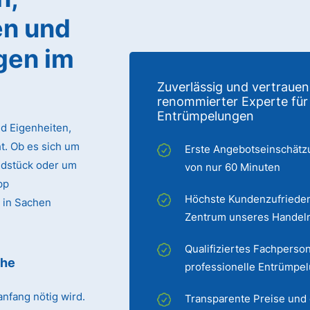
n und
gen im
Zuverlässig und vertrauen
renommierter Experte für
Entrümpelungen
d Eigenheiten,
. Ob es sich um
Erste Angebotseinschätz
ndstück oder um
von nur 60 Minuten
pp
Höchste Kundenzufrieden
 in Sachen
Zentrum unseres Handel
Qualifiziertes Fachperson
öhe
professionelle Entrümpe
nfang nötig wird.
Transparente Preise und