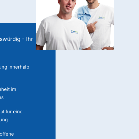
swürdig - Ihr
ung innerhalb
heit im
ns
al für eine
lung
 offene