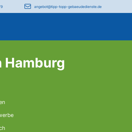
79
angebot@tipp-topp-gebaeudedienste.de
n Hamburg
ten
ewerbe
ch