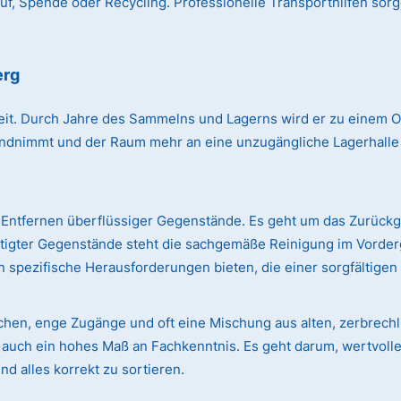
, Spende oder Recycling. Professionelle Transporthilfen sorg
erg
r Zeit. Durch Jahre des Sammelns und Lagerns wird er zu einem
immt und der Raum mehr an eine unzugängliche Lagerhalle erin
Entfernen überflüssiger Gegenstände. Es geht um das Zurück
ötigter Gegenstände steht die sachgemäße Reinigung im Vorde
 spezifische Herausforderungen bieten, die einer sorgfältige
ächen, enge Zugänge und oft eine Mischung aus alten, zerbre
rn auch ein hohes Maß an Fachkenntnis. Es geht darum, wertvol
d alles korrekt zu sortieren.