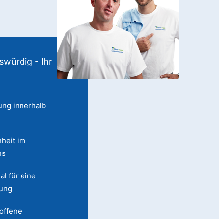
swürdig - Ihr
ung innerhalb
heit im
ns
al für eine
lung
 offene