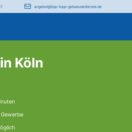
27
angebot@tipp-topp-gebaeudedienste.de
in Köln
inuten
 & Gewerbe
öglich