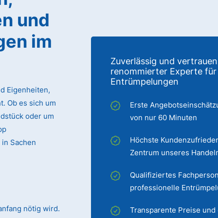
n und
gen im
Zuverlässig und vertrauen
renommierter Experte für
Entrümpelungen
d Eigenheiten,
. Ob es sich um
Erste Angebotseinschätz
ndstück oder um
von nur 60 Minuten
pp
Höchste Kundenzufrieden
 in Sachen
Zentrum unseres Handel
Qualifiziertes Fachperson
professionelle Entrümpe
nfang nötig wird.
Transparente Preise und