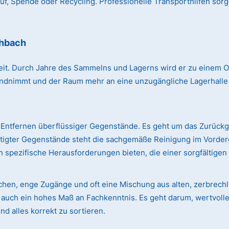
, Spende oder Recycling. Professionelle Transporthilfen sorg
chbach
r Zeit. Durch Jahre des Sammelns und Lagerns wird er zu einem
immt und der Raum mehr an eine unzugängliche Lagerhalle erin
Entfernen überflüssiger Gegenstände. Es geht um das Zurück
ötigter Gegenstände steht die sachgemäße Reinigung im Vorde
 spezifische Herausforderungen bieten, die einer sorgfältige
ächen, enge Zugänge und oft eine Mischung aus alten, zerbre
rn auch ein hohes Maß an Fachkenntnis. Es geht darum, wertvol
d alles korrekt zu sortieren.