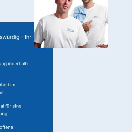
swürdig - Ihr
ung innerhalb
heit im
ns
al für eine
lung
 offene