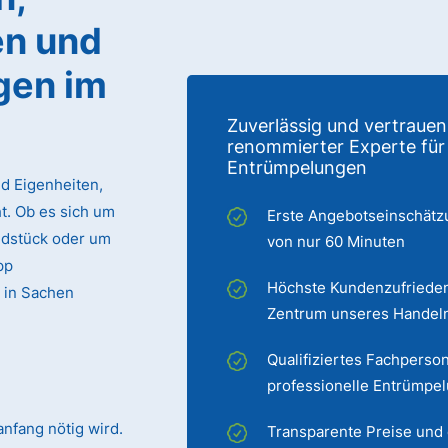
n und
gen im
Zuverlässig und vertrauen
renommierter Experte für
Entrümpelungen
d Eigenheiten,
. Ob es sich um
Erste Angebotseinschätz
ndstück oder um
von nur 60 Minuten
pp
Höchste Kundenzufrieden
 in Sachen
Zentrum unseres Handel
Qualifiziertes Fachperson
professionelle Entrümpe
nfang nötig wird.
Transparente Preise und