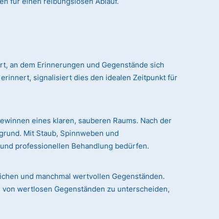
en für einen reibungslosen Ablauf.
 Ort, an dem Erinnerungen und Gegenstände sich
nert, signalisiert dies den idealen Zeitpunkt für
gewinnen eines klaren, sauberen Raums. Nach der
rgrund. Mit Staub, Spinnweben und
n und professionellen Behandlung bedürfen.
chlichen und manchmal wertvollen Gegenständen.
le von wertlosen Gegenständen zu unterscheiden,