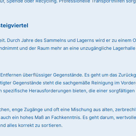
, Spende oder Recycling. Professionelle Transporthilfen sorg
teigviertel
r Zeit. Durch Jahre des Sammelns und Lagerns wird er zu einem
immt und der Raum mehr an eine unzugängliche Lagerhalle erin
Entfernen überflüssiger Gegenstände. Es geht um das Zurück
ötigter Gegenstände steht die sachgemäße Reinigung im Vorde
 spezifische Herausforderungen bieten, die einer sorgfältige
ächen, enge Zugänge und oft eine Mischung aus alten, zerbre
rn auch ein hohes Maß an Fachkenntnis. Es geht darum, wertvol
d alles korrekt zu sortieren.