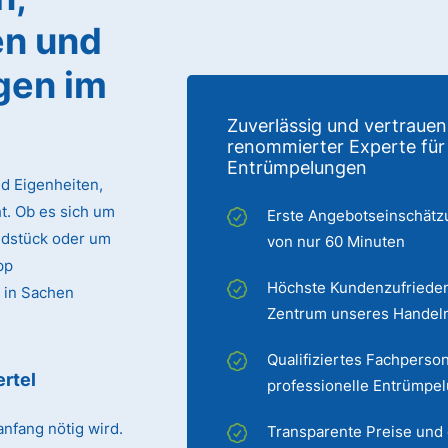
n und
gen im
Zuverlässig und vertrauen
renommierter Experte für
Entrümpelungen
d Eigenheiten,
. Ob es sich um
Erste Angebotseinschätz
ndstück oder um
von nur 60 Minuten
pp
Höchste Kundenzufrieden
 in Sachen
Zentrum unseres Handel
Qualifiziertes Fachperson
ertel
professionelle Entrümpe
nfang nötig wird.
Transparente Preise und