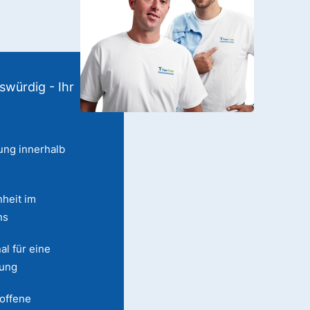
swürdig - Ihr
ung innerhalb
heit im
ns
al für eine
lung
 offene