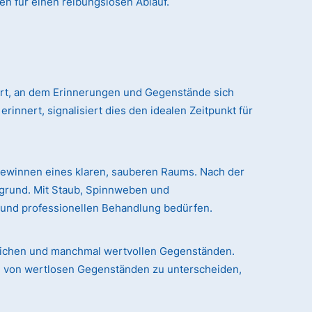
en für einen reibungslosen Ablauf.
 Ort, an dem Erinnerungen und Gegenstände sich
nert, signalisiert dies den idealen Zeitpunkt für
gewinnen eines klaren, sauberen Raums. Nach der
rgrund. Mit Staub, Spinnweben und
n und professionellen Behandlung bedürfen.
chlichen und manchmal wertvollen Gegenständen.
le von wertlosen Gegenständen zu unterscheiden,