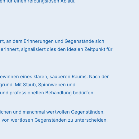
en für einen reibungslosen Ablauf.
 Ort, an dem Erinnerungen und Gegenstände sich
nert, signalisiert dies den idealen Zeitpunkt für
gewinnen eines klaren, sauberen Raums. Nach der
rgrund. Mit Staub, Spinnweben und
n und professionellen Behandlung bedürfen.
chlichen und manchmal wertvollen Gegenständen.
le von wertlosen Gegenständen zu unterscheiden,