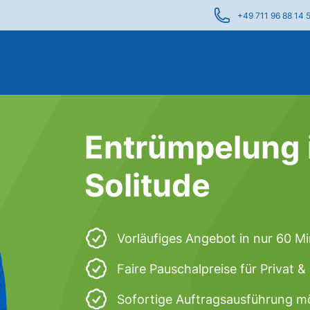
+49 711 96 88 14 
Entrümpelung i
Solitude
Vorläufiges Angebot in nur 60 M
Faire Pauschalpreise für Privat 
Sofortige Auftragsausführung m