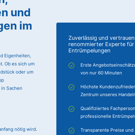
n und
gen im
Zuverlässig und vertrauen
renommierter Experte für
Entrümpelungen
d Eigenheiten,
. Ob es sich um
Erste Angebotseinschätz
ndstück oder um
von nur 60 Minuten
pp
Höchste Kundenzufrieden
 in Sachen
Zentrum unseres Handel
Qualifiziertes Fachperson
professionelle Entrümpe
nfang nötig wird.
Transparente Preise und