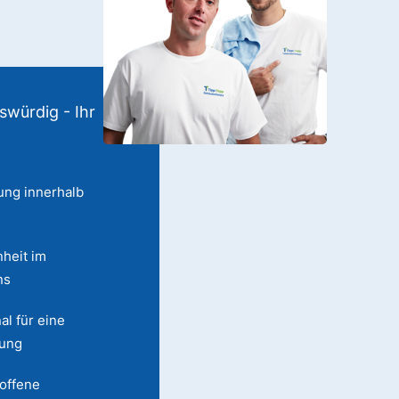
swürdig - Ihr
ung innerhalb
heit im
ns
al für eine
lung
 offene