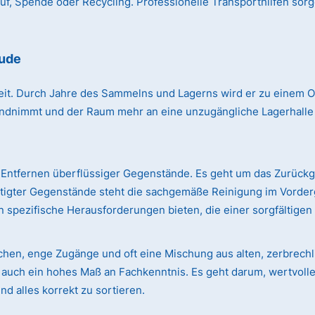
, Spende oder Recycling. Professionelle Transporthilfen sorg
tude
r Zeit. Durch Jahre des Sammelns und Lagerns wird er zu einem
immt und der Raum mehr an eine unzugängliche Lagerhalle erin
Entfernen überflüssiger Gegenstände. Es geht um das Zurück
ötigter Gegenstände steht die sachgemäße Reinigung im Vorde
 spezifische Herausforderungen bieten, die einer sorgfältige
ächen, enge Zugänge und oft eine Mischung aus alten, zerbre
rn auch ein hohes Maß an Fachkenntnis. Es geht darum, wertvol
d alles korrekt zu sortieren.