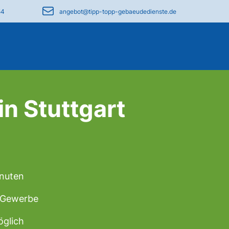
54
angebot@tipp-topp-gebaeudedienste.de
n Stuttgart
inuten
& Gewerbe
öglich